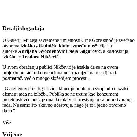
Detalji događaja
U Galeriji Muzeja savremene umjetnosti Crne Gore sinoć je svečano
otvorena
izložba „Radnički klub: Između nas“
, čije su
autorke
Adrijana Gvozdenović i Nela Gligorović
, a kustoskinja
izložbe je
Teodora Nikčević
.
U svom obraćanju publici Nikčević je istakla da se na ovom
projektu ne radi o konvencionalnoj razmjeni na relaciji rad-
posmatrač, već o mnogo složenijem procesu.
„Gvozdenović i Gligorović uključuju publiku u svoj rad i u svaki
element rada na izložbi. Publika se ne tretira kao konzument
umjetnosti već postaje onaj ko aktivno učestvuje u samom stvaranju
rada. Ne samo što aktivno učestvuje, nego je to i jedno otvoreno
djelo.“
Više
Vrijeme