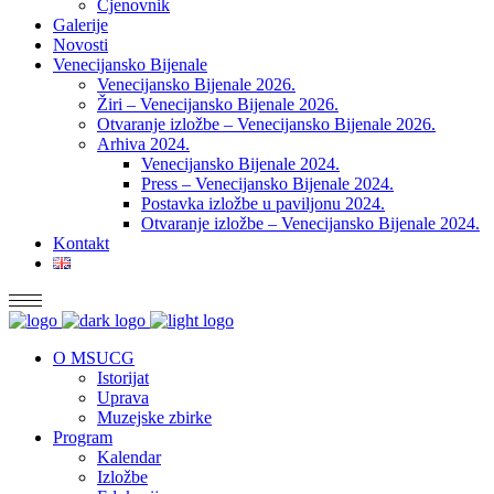
Cjenovnik
Galerije
Novosti
Venecijansko Bijenale
Venecijansko Bijenale 2026.
Žiri – Venecijansko Bijenale 2026.
Otvaranje izložbe – Venecijansko Bijenale 2026.
Arhiva 2024.
Venecijansko Bijenale 2024.
Press – Venecijansko Bijenale 2024.
Postavka izložbe u paviljonu 2024.
Otvaranje izložbe – Venecijansko Bijenale 2024.
Kontakt
O MSUCG
Istorijat
Uprava
Muzejske zbirke
Program
Kalendar
Izložbe