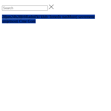
28
jan
24h
28
feb
Radnički klub: Između nas
Muzej savremene
umjetnosti Crne Gore