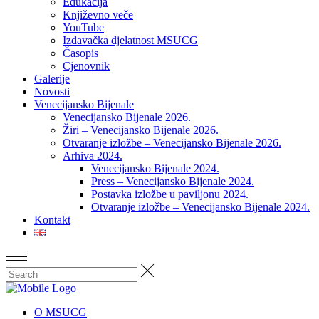
Edukacija
Književno veče
YouTube
Izdavačka djelatnost MSUCG
Časopis
Cjenovnik
Galerije
Novosti
Venecijansko Bijenale
Venecijansko Bijenale 2026.
Žiri – Venecijansko Bijenale 2026.
Otvaranje izložbe – Venecijansko Bijenale 2026.
Arhiva 2024.
Venecijansko Bijenale 2024.
Press – Venecijansko Bijenale 2024.
Postavka izložbe u paviljonu 2024.
Otvaranje izložbe – Venecijansko Bijenale 2024.
Kontakt
O MSUCG