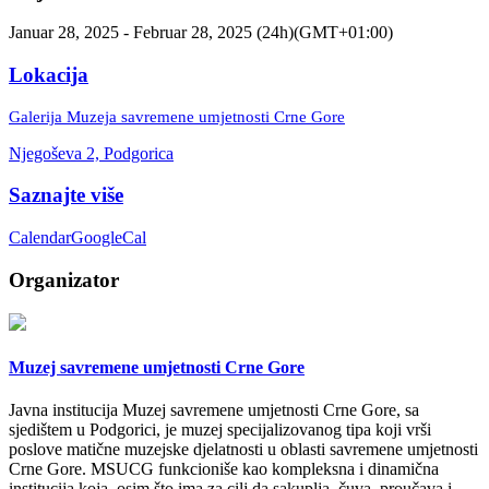
Januar 28, 2025 - Februar 28, 2025 (24h)
(GMT+01:00)
Lokacija
Galerija Muzeja savremene umjetnosti Crne Gore
Njegoševa 2, Podgorica
Saznajte više
Calendar
GoogleCal
Organizator
Muzej savremene umjetnosti Crne Gore
Javna institucija Muzej savremene umjetnosti Crne Gore, sa
sjedištem u Podgorici, je muzej specijalizovanog tipa koji vrši
poslove matične muzejske djelatnosti u oblasti savremene umjetnosti
Crne Gore. MSUCG funkcioniše kao kompleksna i dinamična
institucija koja, osim što ima za cilj da sakuplja, čuva, proučava i