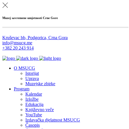
Muzej savremene umjetnosti Crne Gore
Kruševac bb, Podgorica, Crna Gora
info@msucg.me
+382 20 243 914
O MSUCG
Istorijat
Uprava
Muzejske zbirke
Program
Kalendar
Izložbe
Edukacija
Književno veče
YouTube
Izdavačka djelatnost MSUCG
Časopis