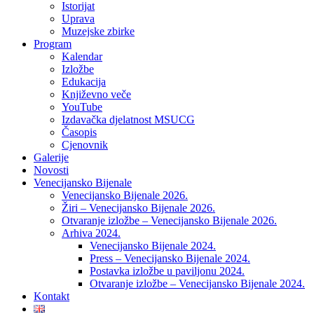
Istorijat
Uprava
Muzejske zbirke
Program
Kalendar
Izložbe
Edukacija
Književno veče
YouTube
Izdavačka djelatnost MSUCG
Časopis
Cjenovnik
Galerije
Novosti
Venecijansko Bijenale
Venecijansko Bijenale 2026.
Žiri – Venecijansko Bijenale 2026.
Otvaranje izložbe – Venecijansko Bijenale 2026.
Arhiva 2024.
Venecijansko Bijenale 2024.
Press – Venecijansko Bijenale 2024.
Postavka izložbe u paviljonu 2024.
Otvaranje izložbe – Venecijansko Bijenale 2024.
Kontakt