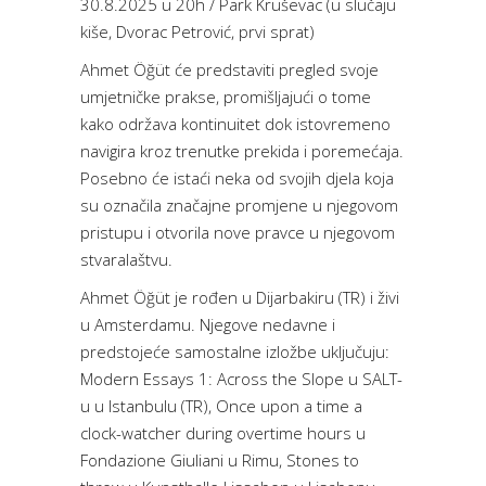
30.8.2025 u 20h / Park Kruševac (u slučaju
kiše, Dvorac Petrović, prvi sprat)
Ahmet Öğüt će predstaviti pregled svoje
umjetničke prakse, promišljajući o tome
kako održava kontinuitet dok istovremeno
navigira kroz trenutke prekida i poremećaja.
Posebno će istaći neka od svojih djela koja
su označila značajne promjene u njegovom
pristupu i otvorila nove pravce u njegovom
stvaralaštvu.
Ahmet Öğüt je rođen u Dijarbakiru (TR) i živi
u Amsterdamu. Njegove nedavne i
predstojeće samostalne izložbe uključuju:
Modern Essays 1: Across the Slope u SALT-
u u Istanbulu (TR), Once upon a time a
clock-watcher during overtime hours u
Fondazione Giuliani u Rimu, Stones to