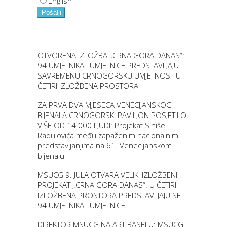
English
Pošalji
OTVORENA IZLOŽBA „CRNA GORA DANAS“:
94 UMJETNIKA I UMJETNICE PREDSTAVLJAJU
SAVREMENU CRNOGORSKU UMJETNOST U
ČETIRI IZLOŽBENA PROSTORA
ZA PRVA DVA MJESECA VENECIJANSKOG
BIJENALA CRNOGORSKI PAVILJON POSJETILO
VIŠE OD 14.000 LJUDI: Projekat Siniše
Radulovića među zapaženim nacionalnim
predstavljanjima na 61. Venecijanskom
bijenalu
MSUCG 9. JULA OTVARA VELIKI IZLOŽBENI
PROJEKAT „CRNA GORA DANAS“: U ČETIRI
IZLOŽBENA PROSTORA PREDSTAVLJAJU SE
94 UMJETNIKA I UMJETNICE
DIREKTOR MSUCG NA ART BASELU: MSUCG