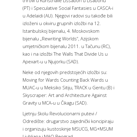
throw u Kunsthalle Lissabon u Lisabonu
(PT) i Speculative Social Fantasies u CASCA-i
u Adelaidi (AU). Njegovi radovi su takođe bili
izloženi u okviru grupnih izložbi na 12.
Istanbulskoj bijenalu, 4. Moskovskom
bijenalu „Rewriting Worlds“, Azijskom
umjetničkom bijenalu 2011. u Tačunu (RC),
kao i na izložbi The Walls That Divide Us u
Apexart-u u Njujorku (SAD).
Neke od njegovih predstojećih izložbi su:
Moving for Wards Counting Back Wards u
MUAC-u u Meksiko Sitiju, TRACK u Gentu (B) i
Skyscraper: Art and Architecture Against
Gravity u MCA-u u Čikagu (SAD).
Ljetnju školu Revolucionarni putevi /
Odredište: drugarstvo zajednički koncipiraju
i organizuju kustoskinje MSUCG, MG+MSUM
Ljubljana i MAO Beograd.