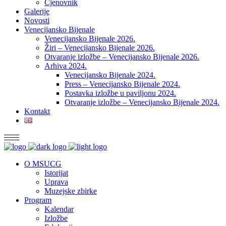
Cjenovnik
Galerije
Novosti
Venecijansko Bijenale
Venecijansko Bijenale 2026.
Žiri – Venecijansko Bijenale 2026.
Otvaranje izložbe – Venecijansko Bijenale 2026.
Arhiva 2024.
Venecijansko Bijenale 2024.
Press – Venecijansko Bijenale 2024.
Postavka izložbe u paviljonu 2024.
Otvaranje izložbe – Venecijansko Bijenale 2024.
Kontakt
O MSUCG
Istorijat
Uprava
Muzejske zbirke
Program
Kalendar
Izložbe