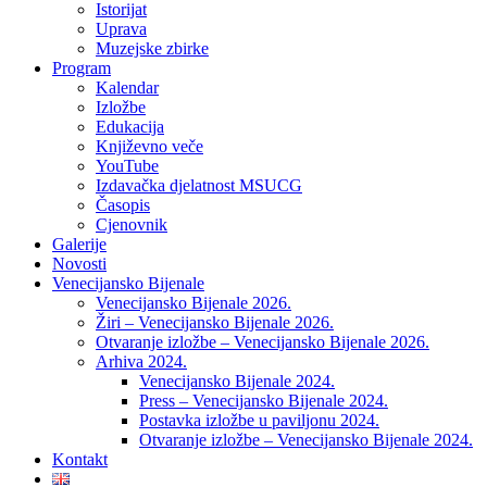
Istorijat
Uprava
Muzejske zbirke
Program
Kalendar
Izložbe
Edukacija
Književno veče
YouTube
Izdavačka djelatnost MSUCG
Časopis
Cjenovnik
Galerije
Novosti
Venecijansko Bijenale
Venecijansko Bijenale 2026.
Žiri – Venecijansko Bijenale 2026.
Otvaranje izložbe – Venecijansko Bijenale 2026.
Arhiva 2024.
Venecijansko Bijenale 2024.
Press – Venecijansko Bijenale 2024.
Postavka izložbe u paviljonu 2024.
Otvaranje izložbe – Venecijansko Bijenale 2024.
Kontakt