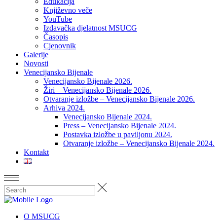
Edukacija
Književno veče
YouTube
Izdavačka djelatnost MSUCG
Časopis
Cjenovnik
Galerije
Novosti
Venecijansko Bijenale
Venecijansko Bijenale 2026.
Žiri – Venecijansko Bijenale 2026.
Otvaranje izložbe – Venecijansko Bijenale 2026.
Arhiva 2024.
Venecijansko Bijenale 2024.
Press – Venecijansko Bijenale 2024.
Postavka izložbe u paviljonu 2024.
Otvaranje izložbe – Venecijansko Bijenale 2024.
Kontakt
O MSUCG