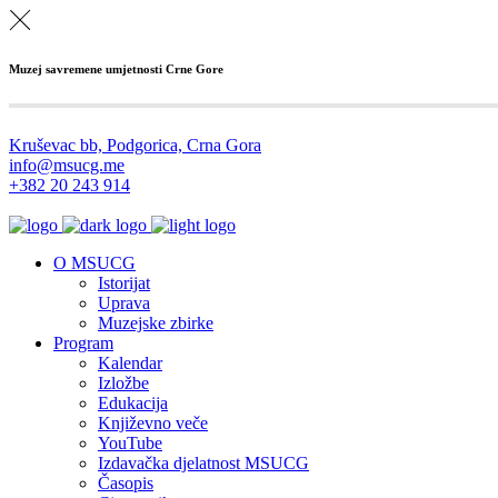
Muzej savremene umjetnosti Crne Gore
Kruševac bb, Podgorica, Crna Gora
info@msucg.me
+382 20 243 914
O MSUCG
Istorijat
Uprava
Muzejske zbirke
Program
Kalendar
Izložbe
Edukacija
Književno veče
YouTube
Izdavačka djelatnost MSUCG
Časopis