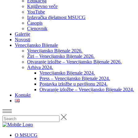
Edukacija
Književno veče
YouTube
Izdavačka djelatnost MSUCG
Časopis
Cjenovnik
Galerije
Novosti
Venecijansko Bijenale
Venecijansko Bijenale 2026.
Žiri – Venecijansko Bijenale 2026.
Otvaranje izložbe – Venecijansko Bijenale 2026.
Arhiva 2024.
Venecijansko Bijenale 2024.
Press – Venecijansko Bijenale 2024.
Postavka izložbe u paviljonu 2024.
Otvaranje izložbe – Venecijansko Bijenale 2024.
Kontakt
O MSUCG