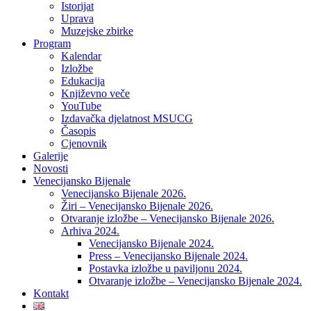
Istorijat
Uprava
Muzejske zbirke
Program
Kalendar
Izložbe
Edukacija
Književno veče
YouTube
Izdavačka djelatnost MSUCG
Časopis
Cjenovnik
Galerije
Novosti
Venecijansko Bijenale
Venecijansko Bijenale 2026.
Žiri – Venecijansko Bijenale 2026.
Otvaranje izložbe – Venecijansko Bijenale 2026.
Arhiva 2024.
Venecijansko Bijenale 2024.
Press – Venecijansko Bijenale 2024.
Postavka izložbe u paviljonu 2024.
Otvaranje izložbe – Venecijansko Bijenale 2024.
Kontakt