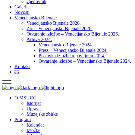
Cjenovnik
Galerije
Novosti
Venecijansko Bijenale
Venecijansko Bijenale 2026.
Žiri – Venecijansko Bijenale 2026.
Otvaranje izložbe – Venecijansko Bijenale 2026.
Arhiva 2024.
Venecijansko Bijenale 2024.
Press – Venecijansko Bijenale 2024.
Postavka izložbe u paviljonu 2024.
Otvaranje izložbe – Venecijansko Bijenale 2024.
Kontakt
O MSUCG
Istorijat
Uprava
Muzejske zbirke
Program
Kalendar
Izložbe