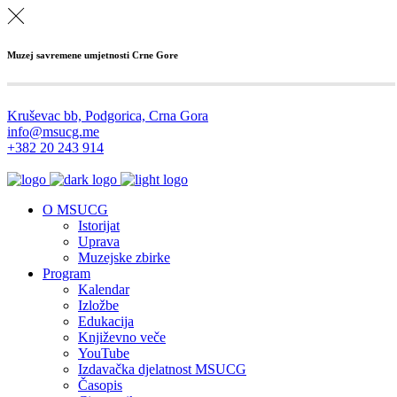
Muzej savremene umjetnosti Crne Gore
Kruševac bb, Podgorica, Crna Gora
info@msucg.me
+382 20 243 914
O MSUCG
Istorijat
Uprava
Muzejske zbirke
Program
Kalendar
Izložbe
Edukacija
Književno veče
YouTube
Izdavačka djelatnost MSUCG
Časopis