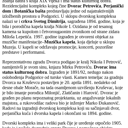
zdanja datira s kraja XIX vijeka i ima status kulturnog dobra.
Rezidencijalni kompleks kojeg čine
Dvorac Petrovića
,
Perjanički
dom
i
Botanička bašta
predstavljaju jedne od najatraktivnijih
izložbenih prostora u Podgorici. U sklopu dvorskog kompleksa
nalazi se i
crkva Svetog Dimitrija
, sagrađena 1894. godine, koja je
bila i porodična kapela kralja Nikole I. Ozidana je od tesanog
kamena sa kupolom i četvorougaonim zvonikom od strane zidara
Miloša Lepetića. 1997. godine izgrađen je otvoreni objekat za
muzičke manifestacije–
Muzička kapela
, koja djeluje u sklopu
Muzeja. U kapeli se održavaju promocije, koncerti, pozorišne
predstave i performansi.
Reprezentativnu zgradu Dvorca podigao je kralj Nikola I Petrović,
namijenivši je svom sinu, knjazu Mirku Petroviću.
Dvorac ima
status kulturnog dobra
. Izgrađen je 1891/92, nedugo nakon
oslobođenja Podgorice od turske vlasti. Kamen temeljac za gradnju
Dvorca na Kruševcu postavljen je 20. aprila 1891. nedaleko od
desne obale Morače, na tada osamljenom uzvišenju Kruševac, koje
je bilo imanje porodica Milonjić, Zlatičanin i Harović. Dvorac je
građen po planu nepoznatog projektanta, uz angažovanje lokalnih
majstora, a rukovodilac radova bio je inženjer Marko Đukanović.
Radovi na izgradnji dvorskog kompleksa koji su sačinjavali dvor,
perjanička kuća i dvorska kapela i okončani su 1894. godine.
Dvorski kompleks ima i veliki park čije je uređenje otpočelo 1905.