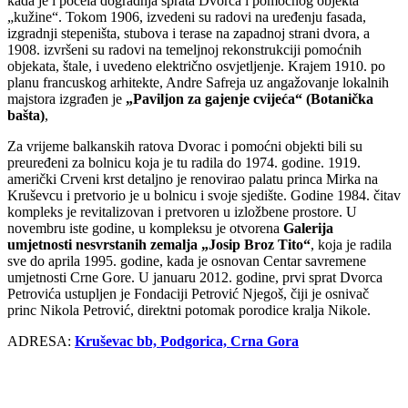
kada je i počela dogradnja sprata Dvorca i pomoćnog objekta
„kužine“. Tokom 1906, izvedeni su radovi na uređenju fasada,
izgradnji stepeništa, stubova i terase na zapadnoj strani dvora, a
1908. izvršeni su radovi na temeljnoj rekonstrukciji pomoćnih
objekata, štale, i uvedeno električno osvjetljenje. Krajem 1910. po
planu francuskog arhitekte, Andre Safreja uz angažovanje lokalnih
majstora izgrađen je
„Paviljon za gajenje cvijeća“ (Botanička
bašta)
,
Za vrijeme balkanskih ratova Dvorac i pomoćni objekti bili su
preuređeni za bolnicu koja je tu radila do 1974. godine. 1919.
američki Crveni krst detaljno je renovirao palatu princa Mirka na
Kruševcu i pretvorio je u bolnicu i svoje sjedište. Godine 1984. čitav
kompleks je revitalizovan i pretvoren u izložbene prostore. U
novembru iste godine, u kompleksu je otvorena
Galerija
umjetnosti nesvrstanih zemalja „Josip Broz Tito“
, koja je radila
sve do aprila 1995. godine, kada je osnovan Centar savremene
umjetnosti Crne Gore. U januaru 2012. godine, prvi sprat Dvorca
Petrovića ustupljen je Fondaciji Petrović Njegoš, čiji je osnivač
princ Nikola Petrović, direktni potomak porodice kralja Nikole.
ADRESA:
Kruševac bb, Podgorica, Crna Gora