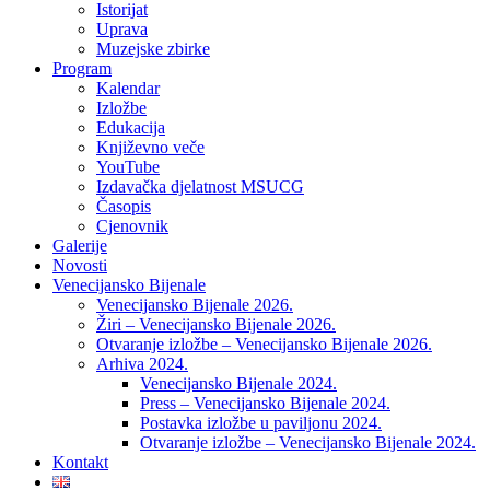
Istorijat
Uprava
Muzejske zbirke
Program
Kalendar
Izložbe
Edukacija
Književno veče
YouTube
Izdavačka djelatnost MSUCG
Časopis
Cjenovnik
Galerije
Novosti
Venecijansko Bijenale
Venecijansko Bijenale 2026.
Žiri – Venecijansko Bijenale 2026.
Otvaranje izložbe – Venecijansko Bijenale 2026.
Arhiva 2024.
Venecijansko Bijenale 2024.
Press – Venecijansko Bijenale 2024.
Postavka izložbe u paviljonu 2024.
Otvaranje izložbe – Venecijansko Bijenale 2024.
Kontakt