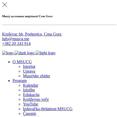
Muzej savremene umjetnosti Crne Gore
Kruševac bb, Podgorica, Crna Gora
info@msucg.me
+382 20 243 914
O MSUCG
Istorijat
Uprava
Muzejske zbirke
Program
Kalendar
Izložbe
Edukacija
Književno veče
YouTube
Izdavačka djelatnost MSUCG
Časopis