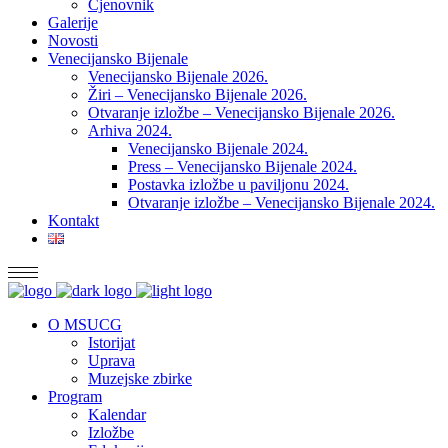
Cjenovnik
Galerije
Novosti
Venecijansko Bijenale
Venecijansko Bijenale 2026.
Žiri – Venecijansko Bijenale 2026.
Otvaranje izložbe – Venecijansko Bijenale 2026.
Arhiva 2024.
Venecijansko Bijenale 2024.
Press – Venecijansko Bijenale 2024.
Postavka izložbe u paviljonu 2024.
Otvaranje izložbe – Venecijansko Bijenale 2024.
Kontakt
O MSUCG
Istorijat
Uprava
Muzejske zbirke
Program
Kalendar
Izložbe