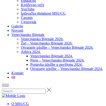
Edukacija
Književno veče
YouTube
Izdavačka djelatnost MSUCG
Časopis
Cjenovnik
Galerije
Novosti
Venecijansko Bijenale
Venecijansko Bijenale 2026.
Žiri – Venecijansko Bijenale 2026.
Otvaranje izložbe – Venecijansko Bijenale 2026.
Arhiva 2024.
Venecijansko Bijenale 2024.
Press – Venecijansko Bijenale 2024.
Postavka izložbe u paviljonu 2024.
Otvaranje izložbe – Venecijansko Bijenale 2024.
Kontakt
O MSUCG