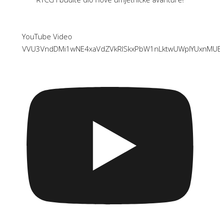
YouTube Video
VVU3VndDMi1wNE4xaVdZVkRISkxPbW1nLktwUWplYUxnMU