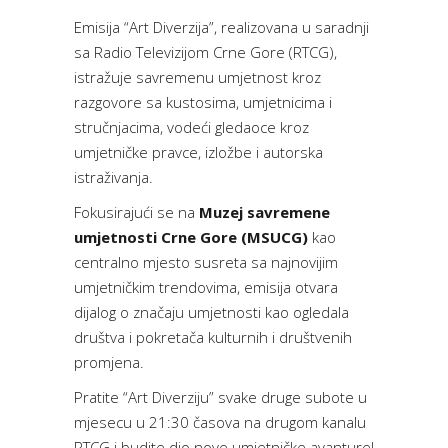
Emisija “Art Diverzija”, realizovana u saradnji
sa Radio Televizijom Crne Gore (RTCG),
istražuje savremenu umjetnost kroz
razgovore sa kustosima, umjetnicima i
stručnjacima, vodeći gledaoce kroz
umjetničke pravce, izložbe i autorska
istraživanja.
Fokusirajući se na
Muzej savremene
umjetnosti Crne Gore (MSUCG)
kao
centralno mjesto susreta sa najnovijim
umjetničkim trendovima, emisija otvara
dijalog o značaju umjetnosti kao ogledala
društva i pokretača kulturnih i društvenih
promjena.
Pratite “Art Diverziju” svake druge subote u
mjesecu u 21:30 časova na drugom kanalu
RTCG i budite dio nove umjetničke avanture!