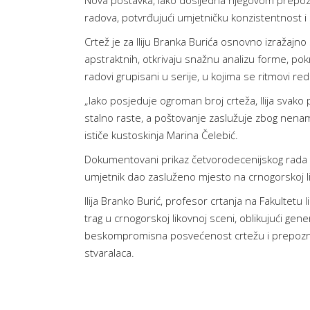
Nova postavka, iako dosljedna njegovom prepozn
radova, potvrđujući umjetničku konzistentnost i s
Crtež je za Iliju Branka Burića osnovno izražajno
apstraktnih, otkrivaju snažnu analizu forme, pokr
radovi grupisani u serije, u kojima se ritmovi r
„Iako posjeduje ogroman broj crteža, Ilija svako
stalno raste, a poštovanje zaslužuje zbog nenametl
ističe kustoskinja Marina Čelebić.
Dokumentovani prikaz četvorodecenijskog rada 
umjetnik dao zasluženo mjesto na crnogorskoj liko
Ilija Branko Burić, profesor crtanja na Fakultetu
trag u crnogorskoj likovnoj sceni, oblikujući gen
beskompromisna posvećenost crtežu i prepoznatl
stvaralaca.