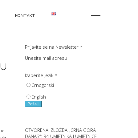
KONTAKT
Prijavite se na Newsletter
*
CU
Izaberite jezik
*
Crnogorski
English
Pošalji
OTVORENA IZLOŽBA „CRNA GORA
ne.
DANAS“: 94 UMJETNIKA I UMJETNICE