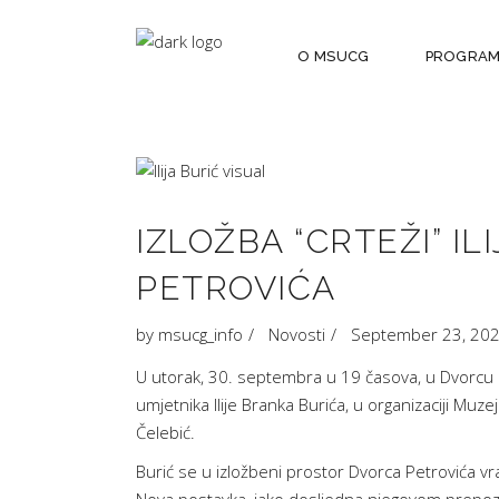
O MSUCG
PROGRA
IZLOŽBA “CRTEŽI” I
PETROVIĆA
by
msucg_info
Novosti
September 23, 20
U utorak, 30. septembra u 19 časova, u Dvorcu 
umjetnika Ilije Branka Burića, u organizaciji Mu
Čelebić.
Burić se u izložbeni prostor Dvorca Petrovića vr