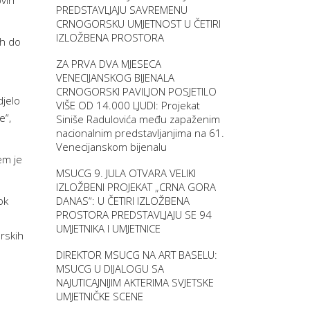
vih
PREDSTAVLJAJU SAVREMENU
CRNOGORSKU UMJETNOST U ČETIRI
IZLOŽBENA PROSTORA
ih do
ZA PRVA DVA MJESECA
VENECIJANSKOG BIJENALA
CRNOGORSKI PAVILJON POSJETILO
djelo
VIŠE OD 14.000 LJUDI: Projekat
e“,
Siniše Radulovića među zapaženim
nacionalnim predstavljanjima na 61.
Venecijanskom bijenalu
em je
MSUCG 9. JULA OTVARA VELIKI
IZLOŽBENI PROJEKAT „CRNA GORA
DANAS“: U ČETIRI IZLOŽBENA
ok
PROSTORA PREDSTAVLJAJU SE 94
UMJETNIKA I UMJETNICE
rskih
DIREKTOR MSUCG NA ART BASELU:
MSUCG U DIJALOGU SA
NAJUTICAJNIJIM AKTERIMA SVJETSKE
UMJETNIČKE SCENE