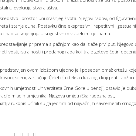
atljivom motivskom i crtačkom izrazu, donosi više od 70 posto no
talnu evoluciju stvaralaštva.
 sredstvo i prostor unutrašnjeg života. Njegovi radovi, od figurativn
eta i stanja duha. Postavku čine ekspresivni, repetitivni i gestualni
eda i haosa smjenjuju u sugestivnim vizuelnim cjelinama.
 predstavljanje priprema s pažnjom kao da izlaže prvi put. Njegovo 
jivosti, istrajnosti i predanog rada koji traje gotovo četiri decenij
predstavljen ovom izložbom ujedno je i poseban omaž crtežu koj
vnoj sceni, zaključuje Čelebić u tekstu kataloga koji prati izložbu.
 likovnih umjetnosti Univerziteta Crne Gore u penziji, ostavio je dub
eracije mladih umjetnika. Njegova umjetnička radoznalost,
jiv rukopis učinili su ga jednim od najvažnijih savremenih crnogo