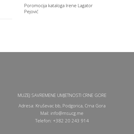
Poromocija kataloga Irene Lagator
Pejović
MUZEJ SAVREMENE UMJETNOSTI CRNE GORE
Adresa: Kruševac bb, Podgorica, Crna Gora
Mail: info@msucg.me
Telefon: +382 20 243 914