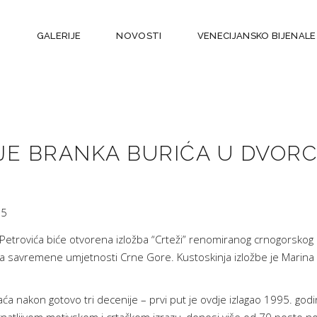
M
GALERIJE
NOVOSTI
VENECIJANSKO BIJENALE
LIJE BRANKA BURIĆA U DVOR
25
Petrovića biće otvorena izložba “Crteži” renomiranog crnogorskog
zeja savremene umjetnosti Crne Gore. Kustoskinja izložbe je Marina
aća nakon gotovo tri decenije – prvi put je ovdje izlagao 1995. godi