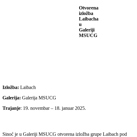
Otvorena
izložba
Laibacha
u
Galeriji
MSUCG
Izložba:
Laibach
Galerija:
Galerija MSUCG
Trajanje
: 19. novembar – 18. januar 2025.
Sinoć je u Galeriji MSUCG otvorena izložba grupe Laibach pod