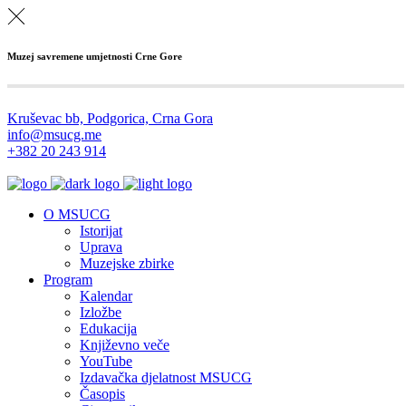
Muzej savremene umjetnosti Crne Gore
Kruševac bb, Podgorica, Crna Gora
info@msucg.me
+382 20 243 914
O MSUCG
Istorijat
Uprava
Muzejske zbirke
Program
Kalendar
Izložbe
Edukacija
Književno veče
YouTube
Izdavačka djelatnost MSUCG
Časopis