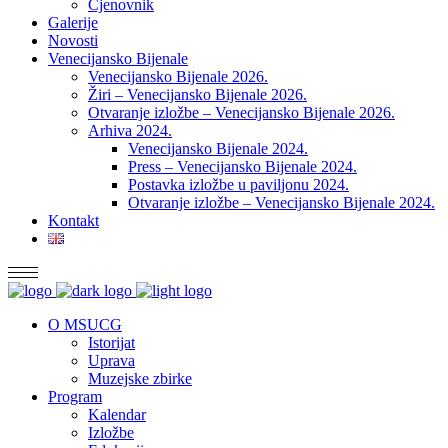
Cjenovnik
Galerije
Novosti
Venecijansko Bijenale
Venecijansko Bijenale 2026.
Žiri – Venecijansko Bijenale 2026.
Otvaranje izložbe – Venecijansko Bijenale 2026.
Arhiva 2024.
Venecijansko Bijenale 2024.
Press – Venecijansko Bijenale 2024.
Postavka izložbe u paviljonu 2024.
Otvaranje izložbe – Venecijansko Bijenale 2024.
Kontakt
O MSUCG
Istorijat
Uprava
Muzejske zbirke
Program
Kalendar
Izložbe