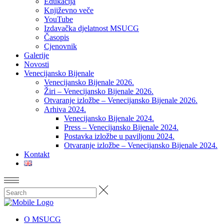
Edukacija
Književno veče
YouTube
Izdavačka djelatnost MSUCG
Časopis
Cjenovnik
Galerije
Novosti
Venecijansko Bijenale
Venecijansko Bijenale 2026.
Žiri – Venecijansko Bijenale 2026.
Otvaranje izložbe – Venecijansko Bijenale 2026.
Arhiva 2024.
Venecijansko Bijenale 2024.
Press – Venecijansko Bijenale 2024.
Postavka izložbe u paviljonu 2024.
Otvaranje izložbe – Venecijansko Bijenale 2024.
Kontakt
O MSUCG