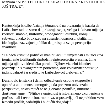
nazivom “AUSSTELLUNG! LAIBACH KUNST: REVOLUCIJA
JOŠ TRAJE”.
Kustoskinja izložbe Natalija Đuranović na otvaranju je kazala da
Laibachov rad ne samo da prikazuje svijet, već ga i aktivno mijenja
koristeći simbole, uniforme, propagandnu estetiku, ironiju i
subverziju kako bi ukazao na apsurde i opasnosti totalitarnih
ideologija, izazivajući publiku da preispita svoju percepciju
stvarnosti.
“Laibach kritikuje političku manipulaciju u umjetnosti i muzici kroz
ironiziranje totalitarnih simbola i reinterpretaciju pjesama, čime
mijenja njihovu ideološku poruku. Njihov vizuelni identitet
povezuje ih s avangardnim pokretima, dok kolektivitet potiskuje
individualnost i u središtu je Laibachovog djelovanja.”
Đuranović je istakla i da im odbacivanje osobne ekspresije i
upotreba anonimnosti omogućuju da preuzmu univerzalnu
perspektivu, fokusirajući se na globalne političke, kulturne i
društvene teme – “Njihova umjetnost je istovremeno ukorijenjena u
prošlosti, ali i revolucionarno nova, uspostavljajući neprekidnu vezu
između prošlih, sadašnjih i budućih događaja”.