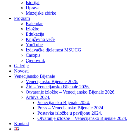
Istorijat
Uprava
Muzejske zbirke
Program
Kalendar
Izložbe
Edukacija
Književno veče
YouTube
Izdavačka djelatnost MSUCG
Časopis
Cjenovnik
Galerije
Novosti
Venecijansko Bijenale
Venecijansko Bijenale 2026.
Žiri – Venecijansko Bijenale 2026.
Otvaranje izložbe – Venecijansko Bijenale 2026.
Arhiva 2024.
Venecijansko Bijenale 2024.
Press – Venecijansko Bijenale 2024.
Postavka izložbe u paviljonu 2024.
Otvaranje izložbe – Venecijansko Bijenale 2024.
Kontakt