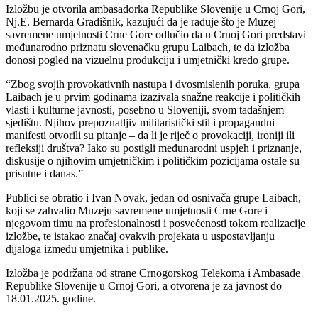
Izložbu je otvorila ambasadorka Republike Slovenije u Crnoj Gori,
Nj.E. Bernarda Gradišnik, kazujući da je raduje što je Muzej
savremene umjetnosti Crne Gore odlučio da u Crnoj Gori predstavi
međunarodno priznatu slovenačku grupu Laibach, te da izložba
donosi pogled na vizuelnu produkciju i umjetnički kredo grupe.
“Zbog svojih provokativnih nastupa i dvosmislenih poruka, grupa
Laibach je u prvim godinama izazivala snažne reakcije i političkih
vlasti i kulturne javnosti, posebno u Sloveniji, svom tadašnjem
sjedištu. Njihov prepoznatljiv militaristički stil i propagandni
manifesti otvorili su pitanje – da li je riječ o provokaciji, ironiji ili
refleksiji društva? Iako su postigli međunarodni uspjeh i priznanje,
diskusije o njihovim umjetničkim i političkim pozicijama ostale su
prisutne i danas.”
Publici se obratio i Ivan Novak, jedan od osnivača grupe Laibach,
koji se zahvalio Muzeju savremene umjetnosti Crne Gore i
njegovom timu na profesionalnosti i posvećenosti tokom realizacije
izložbe, te istakao značaj ovakvih projekata u uspostavljanju
dijaloga između umjetnika i publike.
Izložba je podržana od strane Crnogorskog Telekoma i Ambasade
Republike Slovenije u Crnoj Gori, a otvorena je za javnost do
18.01.2025. godine.