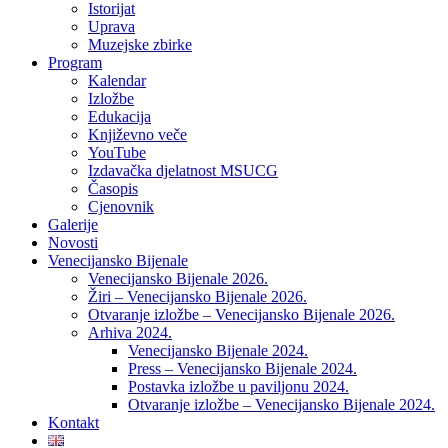
Istorijat
Uprava
Muzejske zbirke
Program
Kalendar
Izložbe
Edukacija
Književno veče
YouTube
Izdavačka djelatnost MSUCG
Časopis
Cjenovnik
Galerije
Novosti
Venecijansko Bijenale
Venecijansko Bijenale 2026.
Žiri – Venecijansko Bijenale 2026.
Otvaranje izložbe – Venecijansko Bijenale 2026.
Arhiva 2024.
Venecijansko Bijenale 2024.
Press – Venecijansko Bijenale 2024.
Postavka izložbe u paviljonu 2024.
Otvaranje izložbe – Venecijansko Bijenale 2024.
Kontakt