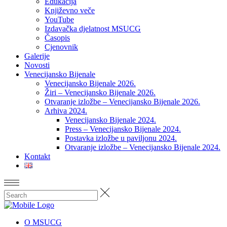
Edukacija
Književno veče
YouTube
Izdavačka djelatnost MSUCG
Časopis
Cjenovnik
Galerije
Novosti
Venecijansko Bijenale
Venecijansko Bijenale 2026.
Žiri – Venecijansko Bijenale 2026.
Otvaranje izložbe – Venecijansko Bijenale 2026.
Arhiva 2024.
Venecijansko Bijenale 2024.
Press – Venecijansko Bijenale 2024.
Postavka izložbe u paviljonu 2024.
Otvaranje izložbe – Venecijansko Bijenale 2024.
Kontakt
O MSUCG