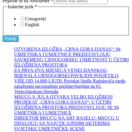
Prijavite se na Newsletter
*
Izaberite jezik
*
Crnogorski
English
Pošalji
OTVORENA IZLOŽBA „CRNA GORA DANAS“: 94
UMJETNIKA I UMJETNICE PREDSTAVLJAJU
SAVREMENU CRNOGORSKU UMJETNOST U ČETIRI
IZLOŽBENA PROSTORA
ZA PRVA DVA MJESECA VENECIJANSKOG
BIJENALA CRNOGORSKI PAVILJON POSJETILO
VIŠE OD 14.000 LJUDI: Projekat Siniše Radulovića među
zapaženim nacionalnim predstavljanjima na 61.
Venecijanskom bijenalu
MSUCG 9. JULA OTVARA VELIKI IZLOŽBENI
PROJEKAT „CRNA GORA DANAS“: U ČETIRI
IZLOŽBENA PROSTORA PREDSTAVLJAJU SE 94
UMJETNIKA I UMJETNICE
DIREKTOR MSUCG NA ART BASELU: MSUCG U
DIJALOGU SA NAJUTICAJNIJIM AKTERIMA
SVJETSKE UMJETNIČKE SCENE