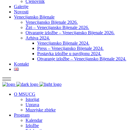
Cjenovnik
Galerije
Novosti
Venecijansko Bijenale
Venecijansko Bijenale 2026.
Žiri – Venecijansko Bijenale 2026.
Otvaranje izložbe – Venecijansko Bijenale 2026.
Arhiva 2024.
Venecijansko Bijenale 2024.
Press – Venecijansko Bijenale 2024.
Postavka izložbe u paviljonu 2024.
Otvaranje izložbe – Venecijansko Bijenale 2024.
Kontakt
O MSUCG
Istorijat
Uprava
Muzejske zbirke
Program
Kalendar
Izložbe