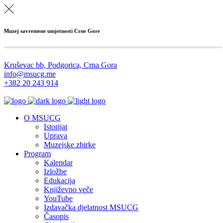
Muzej savremene umjetnosti Crne Gore
Kruševac bb, Podgorica, Crna Gora
info@msucg.me
+382 20 243 914
O MSUCG
Istorijat
Uprava
Muzejske zbirke
Program
Kalendar
Izložbe
Edukacija
Književno veče
YouTube
Izdavačka djelatnost MSUCG
Časopis