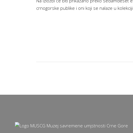
Na izložbi će biti prikazano preko sedamdeset e
crnogorske publike i oni koji se nalaze u kolekcij