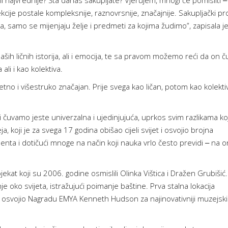
li najvrednije? Šta danas sakupljate? Vjerujem, mnogi će pomisliti ‒ 
kcije postale kompleksnije, raznovrsnije, značajnije. Sakupljački p
, samo se mijenjaju želje i predmeti za kojima žudimo”, zapisala j
ših ličnih istorija, ali i emocija, te sa pravom možemo reći da on ču
li i kao kolektiva.
zetno i višestruko značajan. Prije svega kao ličan, potom kao kolekti
 čuvamo jeste univerzalna i ujedinjujuća, uprkos svim razlikama ko
 koji je za svega 17 godina obišao cijeli svijet i osvojio brojna
nenta i dotičući mnoge na način koji nauka vrlo često previdi ‒ na
jekat koji su 2006. godine osmislili Olinka Vištica i Dražen Grubišić.
e oko svijeta, istražujući poimanje baštine. Prva stalna lokacija
 osvojio Nagradu EMYA Kenneth Hudson za najinovativniji muzejski