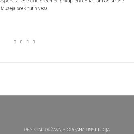
ksponata, koje čine predmeti prikupljeni donacijom od strane
i Muzeja prekinutih veza.
REGISTAR DRŽAVNIH ORGANA I INSTITUCIJA