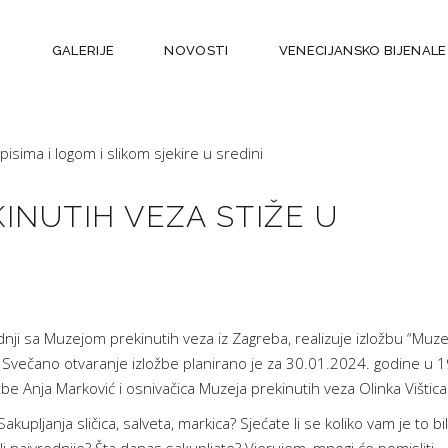
M
GALERIJE
NOVOSTI
VENECIJANSKO BIJENALE
INUTIH VEZA STIŽE U
i sa Muzejom prekinutih veza iz Zagreba, realizuje izložbu “Muze
. Svečano otvaranje izložbe planirano je za 30.01.2024. godine u 
žbe Anja Marković i osnivačica Muzeja prekinutih veza Olinka Vištica
akupljanja sličica, salveta, markica? Sjećate li se koliko vam je to bi