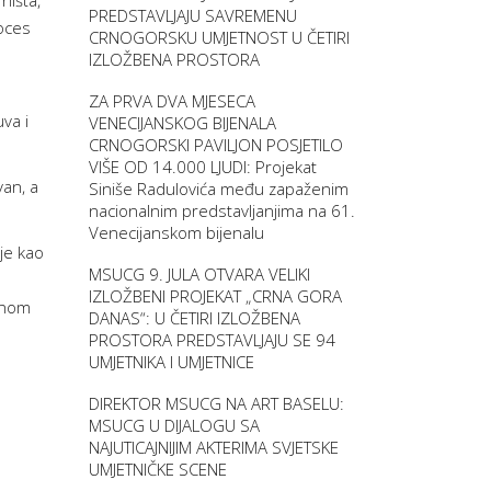
ništa,
PREDSTAVLJAJU SAVREMENU
roces
CRNOGORSKU UMJETNOST U ČETIRI
e
IZLOŽBENA PROSTORA
ZA PRVA DVA MJESECA
va i
VENECIJANSKOG BIJENALA
CRNOGORSKI PAVILJON POSJETILO
VIŠE OD 14.000 LJUDI: Projekat
van, a
Siniše Radulovića među zapaženim
nacionalnim predstavljanjima na 61.
Venecijanskom bijenalu
je kao
MSUCG 9. JULA OTVARA VELIKI
IZLOŽBENI PROJEKAT „CRNA GORA
 onom
DANAS“: U ČETIRI IZLOŽBENA
PROSTORA PREDSTAVLJAJU SE 94
UMJETNIKA I UMJETNICE
DIREKTOR MSUCG NA ART BASELU:
MSUCG U DIJALOGU SA
NAJUTICAJNIJIM AKTERIMA SVJETSKE
UMJETNIČKE SCENE