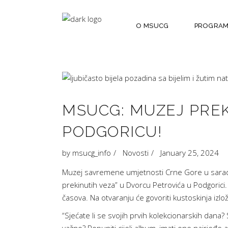
O MSUCG
PROGRA
MSUCG: MUZEJ PREK
PODGORICU!
by
msucg_info
Novosti
January 25, 2024
Muzej savremene umjetnosti Crne Gore u saradnj
prekinutih veza” u Dvorcu Petrovića u Podgorici
časova. Na otvaranju će govoriti kustoskinja izlo
“Sjećate li se svojih prvih kolekcionarskih dana? S