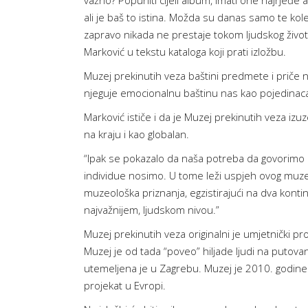
važno? Popuniti cijeli album, imati one najrjeđe a
ali je baš to istina. Možda su danas samo te kole
zapravo nikada ne prestaje tokom ljudskog života
Marković u tekstu kataloga koji prati izložbu.
Muzej prekinutih veza baštini predmete i priče na
njeguje emocionalnu baštinu nas kao pojedinaca a
Marković ističe i da je Muzej prekinutih veza izu
na kraju i kao globalan.
“Ipak se pokazalo da naša potreba da govorimo i
individue nosimo. U tome leži uspjeh ovog muzeja,
muzeološka priznanja, egzistirajući na dva konti
najvažnijem, ljudskom nivou.”
Muzej prekinutih veza originalni je umjetnički pro
Muzej je od tada “poveo” hiljade ljudi na putovanj
utemeljena je u Zagrebu. Muzej je 2010. godine
projekat u Evropi.