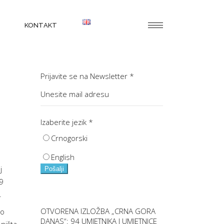
KONTAKT
Prijavite se na Newsletter
*
Izaberite jezik
*
Crnogorski
English
j
Pošalji
19
.
OTVORENA IZLOŽBA „CRNA GORA
lo
DANAS“: 94 UMJETNIKA I UMJETNICE