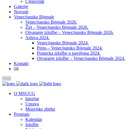
Cjenovnik
Galerije
Novosti
Venecijansko Bijenale
Venecijansko Bijenale 2026.
Žiri – Venecijansko Bijenale 2026.
Otvaranje izložbe – Venecijansko Bijenale 2026.
Arhiva 2024.
Venecijansko Bijenale 2024.
Press – Venecijansko Bijenale 2024.
Postavka izložbe u paviljonu 2024.
Otvaranje izložbe – Venecijansko Bijenale 2024.
Kontakt
O MSUCG
Istorijat
Uprava
Muzejske zbirke
Program
Kalendar
Izložbe