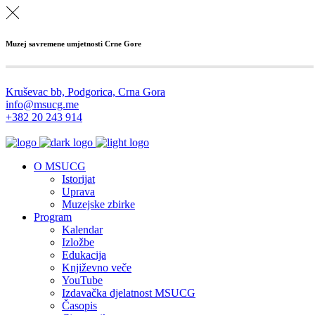
Muzej savremene umjetnosti Crne Gore
Kruševac bb, Podgorica, Crna Gora
info@msucg.me
+382 20 243 914
O MSUCG
Istorijat
Uprava
Muzejske zbirke
Program
Kalendar
Izložbe
Edukacija
Književno veče
YouTube
Izdavačka djelatnost MSUCG
Časopis