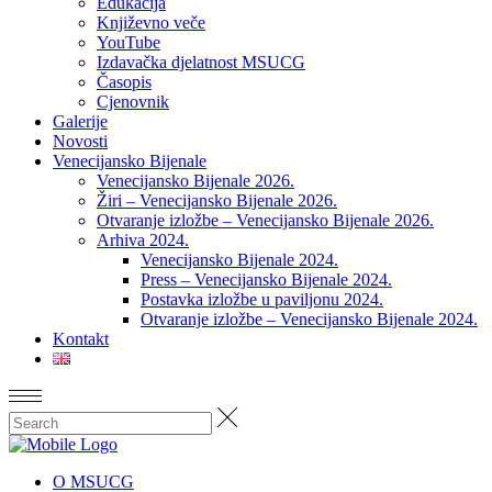
Edukacija
Književno veče
YouTube
Izdavačka djelatnost MSUCG
Časopis
Cjenovnik
Galerije
Novosti
Venecijansko Bijenale
Venecijansko Bijenale 2026.
Žiri – Venecijansko Bijenale 2026.
Otvaranje izložbe – Venecijansko Bijenale 2026.
Arhiva 2024.
Venecijansko Bijenale 2024.
Press – Venecijansko Bijenale 2024.
Postavka izložbe u paviljonu 2024.
Otvaranje izložbe – Venecijansko Bijenale 2024.
Kontakt
O MSUCG