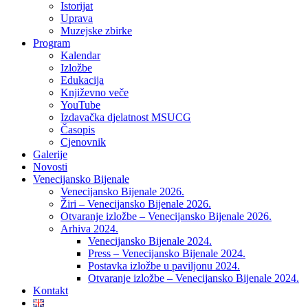
Istorijat
Uprava
Muzejske zbirke
Program
Kalendar
Izložbe
Edukacija
Književno veče
YouTube
Izdavačka djelatnost MSUCG
Časopis
Cjenovnik
Galerije
Novosti
Venecijansko Bijenale
Venecijansko Bijenale 2026.
Žiri – Venecijansko Bijenale 2026.
Otvaranje izložbe – Venecijansko Bijenale 2026.
Arhiva 2024.
Venecijansko Bijenale 2024.
Press – Venecijansko Bijenale 2024.
Postavka izložbe u paviljonu 2024.
Otvaranje izložbe – Venecijansko Bijenale 2024.
Kontakt