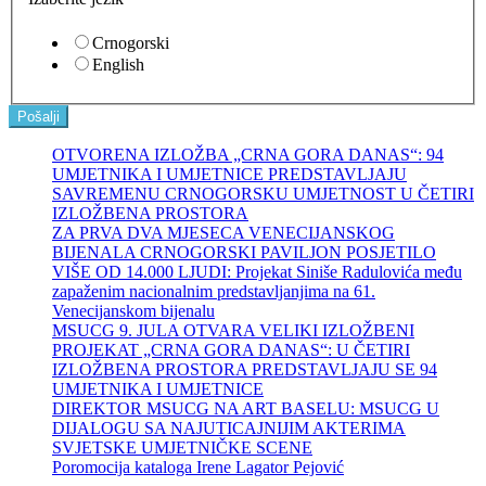
Crnogorski
English
Pošalji
OTVORENA IZLOŽBA „CRNA GORA DANAS“: 94
UMJETNIKA I UMJETNICE PREDSTAVLJAJU
SAVREMENU CRNOGORSKU UMJETNOST U ČETIRI
IZLOŽBENA PROSTORA
ZA PRVA DVA MJESECA VENECIJANSKOG
BIJENALA CRNOGORSKI PAVILJON POSJETILO
VIŠE OD 14.000 LJUDI: Projekat Siniše Radulovića među
zapaženim nacionalnim predstavljanjima na 61.
Venecijanskom bijenalu
MSUCG 9. JULA OTVARA VELIKI IZLOŽBENI
PROJEKAT „CRNA GORA DANAS“: U ČETIRI
IZLOŽBENA PROSTORA PREDSTAVLJAJU SE 94
UMJETNIKA I UMJETNICE
DIREKTOR MSUCG NA ART BASELU: MSUCG U
DIJALOGU SA NAJUTICAJNIJIM AKTERIMA
SVJETSKE UMJETNIČKE SCENE
Poromocija kataloga Irene Lagator Pejović