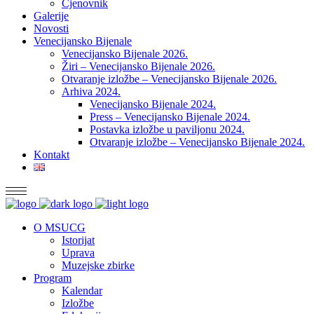
Cjenovnik
Galerije
Novosti
Venecijansko Bijenale
Venecijansko Bijenale 2026.
Žiri – Venecijansko Bijenale 2026.
Otvaranje izložbe – Venecijansko Bijenale 2026.
Arhiva 2024.
Venecijansko Bijenale 2024.
Press – Venecijansko Bijenale 2024.
Postavka izložbe u paviljonu 2024.
Otvaranje izložbe – Venecijansko Bijenale 2024.
Kontakt
O MSUCG
Istorijat
Uprava
Muzejske zbirke
Program
Kalendar
Izložbe