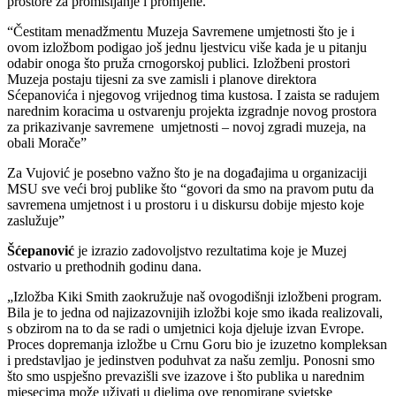
prostore za promišljanje i promjene.
“Čestitam menadžmentu Muzeja Savremene umjetnosti što je i
ovom izložbom podigao još jednu ljestvicu više kada je u pitanju
odabir onoga što pruža crnogorskoj publici. Izložbeni prostori
Muzeja postaju tijesni za sve zamisli i planove direktora
Sćepanovića i njegovog vrijednog tima kustosa. I zaista se radujem
narednim koracima u ostvarenju projekta izgradnje novog prostora
za prikazivanje savremene umjetnosti – novoj zgradi muzeja, na
obali Morače”
Za Vujović je posebno važno što je na događajima u organizaciji
MSU sve veći broj publike što “govori da smo na pravom putu da
savremena umjetnost i u prostoru i u diskursu dobije mjesto koje
zaslužuje”
Šćepanović
je izrazio zadovoljstvo rezultatima koje je Muzej
ostvario u prethodnih godinu dana.
„Izložba Kiki Smith zaokružuje naš ovogodišnji izložbeni program.
Bila je to jedna od najizazovnijih izložbi koje smo ikada realizovali,
s obzirom na to da se radi o umjetnici koja djeluje izvan Evrope.
Proces dopremanja izložbe u Crnu Goru bio je izuzetno kompleksan
i predstavljao je jedinstven poduhvat za našu zemlju. Ponosni smo
što smo uspješno prevazišli sve izazove i što publika u narednim
mjesecima može uživati u djelima ove renomirane svjetske