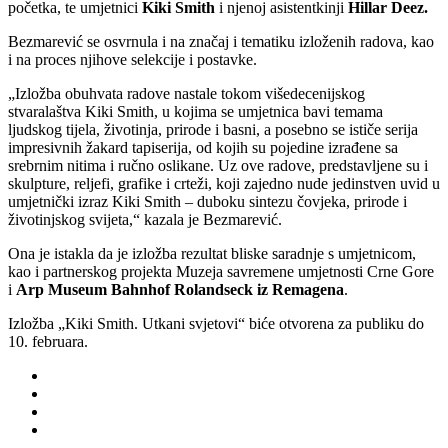
početka, te umjetnici
Kiki Smith
i njenoj asistentkinji
Hillar Deez.
Bezmarević se osvrnula i na značaj i tematiku izloženih radova, kao
i na proces njihove selekcije i postavke.
„Izložba obuhvata radove nastale tokom višedecenijskog
stvaralaštva Kiki Smith, u kojima se umjetnica bavi temama
ljudskog tijela, životinja, prirode i basni, a posebno se ističe serija
impresivnih žakard tapiserija, od kojih su pojedine izrađene sa
srebrnim nitima i ručno oslikane. Uz ove radove, predstavljene su i
skulpture, reljefi, grafike i crteži, koji zajedno nude jedinstven uvid u
umjetnički izraz Kiki Smith – duboku sintezu čovjeka, prirode i
životinjskog svijeta,“ kazala je Bezmarević.
Ona je istakla da je izložba rezultat bliske saradnje s umjetnicom,
kao i partnerskog projekta Muzeja savremene umjetnosti Crne Gore
i
Arp Museum Bahnhof Rolandseck iz Remagena
.
Izložba „Kiki Smith. Utkani svjetovi“ biće otvorena za publiku do
10. februara.