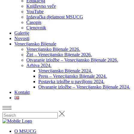
Edukacija
Književno veče
YouTube
Izdavačka djelatnost MSUCG
Časopis
Cjenovnik
Galerije
Novosti
Venecijansko Bijenale
Venecijansko Bijenale 2026.
Žiri – Venecijansko Bijenale 2026.
Otvaranje izložbe – Venecijansko Bijenale 2026.
Arhiva 2024.
Venecijansko Bijenale 2024.
Press – Venecijansko Bijenale 2024.
Postavka izložbe u paviljonu 2024.
Otvaranje izložbe – Venecijansko Bijenale 2024.
Kontakt
O MSUCG