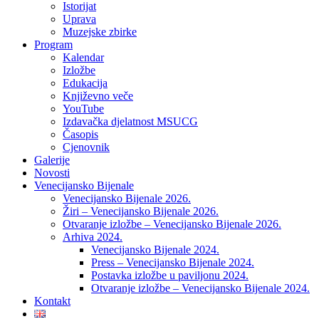
Istorijat
Uprava
Muzejske zbirke
Program
Kalendar
Izložbe
Edukacija
Književno veče
YouTube
Izdavačka djelatnost MSUCG
Časopis
Cjenovnik
Galerije
Novosti
Venecijansko Bijenale
Venecijansko Bijenale 2026.
Žiri – Venecijansko Bijenale 2026.
Otvaranje izložbe – Venecijansko Bijenale 2026.
Arhiva 2024.
Venecijansko Bijenale 2024.
Press – Venecijansko Bijenale 2024.
Postavka izložbe u paviljonu 2024.
Otvaranje izložbe – Venecijansko Bijenale 2024.
Kontakt