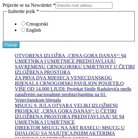
Prijavite se na Newsletter
*
Izaberite jezik
*
Crnogorski
English
Pošalji
OTVORENA IZLOŽBA „CRNA GORA DANAS“: 94
UMJETNIKA I UMJETNICE PREDSTAVLJAJU
SAVREMENU CRNOGORSKU UMJETNOST U ČETIRI
IZLOŽBENA PROSTORA
ZA PRVA DVA MJESECA VENECIJANSKOG
BIJENALA CRNOGORSKI PAVILJON POSJETILO
VIŠE OD 14.000 LJUDI: Projekat Siniše Radulovića među
zapaženim nacionalnim predstavljanjima na 61.
Venecijanskom bijenalu
MSUCG 9. JULA OTVARA VELIKI IZLOŽBENI
PROJEKAT „CRNA GORA DANAS“: U ČETIRI
IZLOŽBENA PROSTORA PREDSTAVLJAJU SE 94
UMJETNIKA I UMJETNICE
DIREKTOR MSUCG NA ART BASELU: MSUCG U
DIJALOGU SA NAJUTICAJNIJIM AKTERIMA