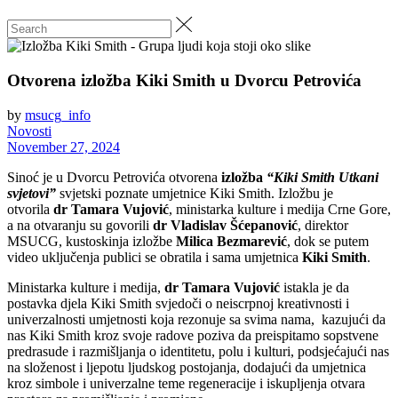
Otvorena izložba Kiki Smith u Dvorcu Petrovića
by
msucg_info
Novosti
November 27, 2024
Sinoć je u Dvorcu Petrovića otvorena
izložba
“Kiki Smith Utkani
svjetovi”
svjetski poznate umjetnice Kiki Smith. Izložbu je
otvorila
dr Tamara Vujović
, ministarka kulture i medija Crne Gore,
a na otvaranju su govorili
dr Vladislav Šćepanović
, direktor
MSUCG, kustoskinja izložbe
Milica Bezmarević
, dok se putem
video uključenja publici se obratila i sama umjetnica
Kiki Smith
.
Ministarka kulture i medija,
dr Tamara Vujović
istakla je da
postavka djela Kiki Smith svjedoči o neiscrpnoj kreativnosti i
univerzalnosti umjetnosti koja rezonuje sa svima nama, kazujući da
nas Kiki Smith kroz svoje radove poziva da preispitamo sopstvene
predrasude i razmišljanja o identitetu, polu i kulturi, podsjećajući nas
na složenost i ljepotu ljudskog postojanja, dodajući da umjetnica
kroz simbole i univerzalne teme regeneracije i iskupljenja otvara