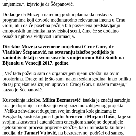
umjetnice.“, izjavio je dr Šćepanović.
Dodao je da Muzej u narednoj godini planira da nastavi s
programima koji dovode međunarodno relevantna imena u Crnu
Goru, ali i da će posebna pažnja biti posvećena predstavljanju
crnogorskih umjetnika na svjetskoj sceni, čime će se dodatno
osnažiti njihova vidljivost i afirmacija.
Direktor Muzeja savremene umjetnosti Crne Gore, dr
Vladislav Šćepanović, na otvaranju izložbe podijelio je
zanimljiv detalj o svom susretu s umjetnicom Kiki Smith na
Bijenalu u Veneciji 2017. godine.
„Već tada poželio sam da organizujem njenu izložbu na ovim
prostorima. Drago mi je što sam, nakon sedam godina, imao priliku
da taj projekat realizujem upravo u Crnoj Gori, u našem muzeju,“
kazao je Šćepanović.
Kustoskinja izložbe,
Milica Bezmarević
, istakla je značaj saradnje
koja je doprinijela realizaciji ovog izuzetno zahtjevnog projekta –
„Veliku zahvalnost dugujem svojim dragim koleginicama iz
Beograda, kustoskinjama
Ljubi Jovićević i Mirjani Dušić
, koje su
svojim iskustvom i autentičnom energijom značajno doprinijele
cjelokupnom procesu pripreme izložbe, kao i ministarki kulture i
medija,
dr Tamari Vujović
, na bezrezervnoj podršci od samog