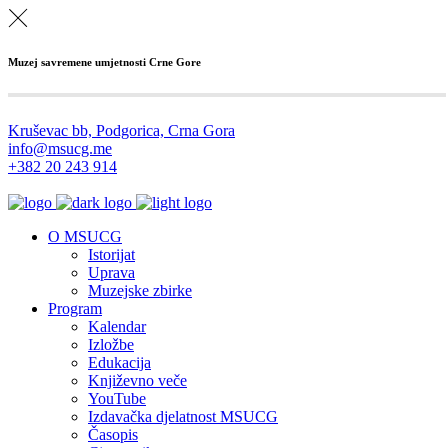
Muzej savremene umjetnosti Crne Gore
Kruševac bb, Podgorica, Crna Gora
info@msucg.me
+382 20 243 914
O MSUCG
Istorijat
Uprava
Muzejske zbirke
Program
Kalendar
Izložbe
Edukacija
Književno veče
YouTube
Izdavačka djelatnost MSUCG
Časopis