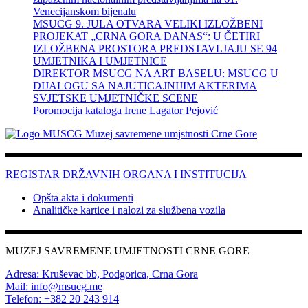
Venecijanskom bijenalu
MSUCG 9. JULA OTVARA VELIKI IZLOŽBENI
PROJEKAT „CRNA GORA DANAS“: U ČETIRI
IZLOŽBENA PROSTORA PREDSTAVLJAJU SE 94
UMJETNIKA I UMJETNICE
DIREKTOR MSUCG NA ART BASELU: MSUCG U
DIJALOGU SA NAJUTICAJNIJIM AKTERIMA
SVJETSKE UMJETNIČKE SCENE
Poromocija kataloga Irene Lagator Pejović
REGISTAR DRŽAVNIH ORGANA I INSTITUCIJA
Opšta akta i dokumenti
Analitičke kartice i nalozi za službena vozila
MUZEJ SAVREMENE UMJETNOSTI CRNE GORE
Adresa: Kruševac bb, Podgorica, Crna Gora
Mail: info@msucg.me
Telefon: +382 20 243 914