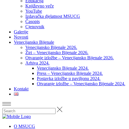
Edukacija
Književno veče
YouTube
Izdavačka djelatnost MSUCG
Časopis
Cjenovnik
Galerije
Novosti
Venecijansko Bijenale
Venecijansko Bijenale 2026.
Žiri – Venecijansko Bijenale 2026.
Otvaranje izložbe – Venecijansko Bijenale 2026.
Arhiva 2024.
Venecijansko Bijenale 2024.
Press – Venecijansko Bijenale 2024.
Postavka izložbe u paviljonu 2024.
Otvaranje izložbe – Venecijansko Bijenale 2024.
Kontakt
O MSUCG