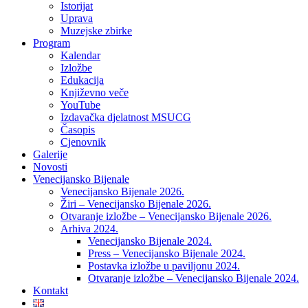
Istorijat
Uprava
Muzejske zbirke
Program
Kalendar
Izložbe
Edukacija
Književno veče
YouTube
Izdavačka djelatnost MSUCG
Časopis
Cjenovnik
Galerije
Novosti
Venecijansko Bijenale
Venecijansko Bijenale 2026.
Žiri – Venecijansko Bijenale 2026.
Otvaranje izložbe – Venecijansko Bijenale 2026.
Arhiva 2024.
Venecijansko Bijenale 2024.
Press – Venecijansko Bijenale 2024.
Postavka izložbe u paviljonu 2024.
Otvaranje izložbe – Venecijansko Bijenale 2024.
Kontakt