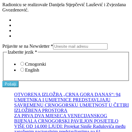
Radionicu se realizovale Danijela Stjepčević Laušević i Zvjezdana
Gvozdenović.
Prijavite se na Newsletter
*
Izaberite jezik
*
Crnogorski
English
Pošalji
OTVORENA IZLOŽBA „CRNA GORA DANAS“: 94
UMJETNIKA I UMJETNICE PREDSTAVLJAJU
SAVREMENU CRNOGORSKU UMJETNOST U ČETIRI
IZLOŽBENA PROSTORA
ZA PRVA DVA MJESECA VENECIJANSKOG
BIJENALA CRNOGORSKI PAVILJON POSJETILO
VIŠE OD 14.000 LJUDI: Projekat Siniše Radulovića među
zapaženim nacionalnim predstavljanjima na 61.