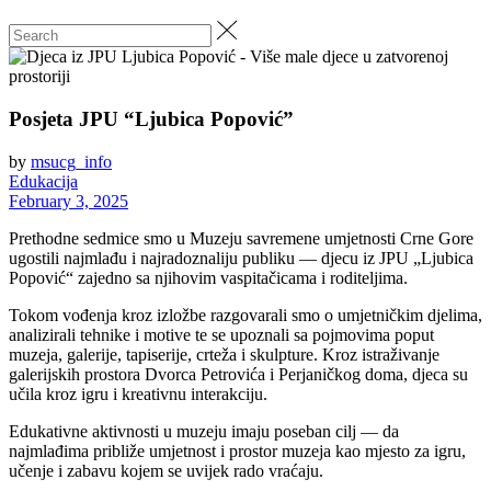
Posjeta JPU “Ljubica Popović”
by
msucg_info
Edukacija
February 3, 2025
Prethodne sedmice smo u Muzeju savremene umjetnosti Crne Gore
ugostili najmlađu i najradoznaliju publiku — djecu iz JPU „Ljubica
Popović“ zajedno sa njihovim vaspitačicama i roditeljima.
Tokom vođenja kroz izložbe razgovarali smo o umjetničkim djelima,
analizirali tehnike i motive te se upoznali sa pojmovima poput
muzeja, galerije, tapiserije, crteža i skulpture. Kroz istraživanje
galerijskih prostora Dvorca Petrovića i Perjaničkog doma, djeca su
učila kroz igru i kreativnu interakciju.
Edukativne aktivnosti u muzeju imaju poseban cilj — da
najmlađima približe umjetnost i prostor muzeja kao mjesto za igru,
učenje i zabavu kojem se uvijek rado vraćaju.