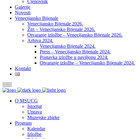
Cjenovnik
Galerije
Novosti
Venecijansko Bijenale
Venecijansko Bijenale 2026.
Žiri – Venecijansko Bijenale 2026.
Otvaranje izložbe – Venecijansko Bijenale 2026.
Arhiva 2024.
Venecijansko Bijenale 2024.
Press – Venecijansko Bijenale 2024.
Postavka izložbe u paviljonu 2024.
Otvaranje izložbe – Venecijansko Bijenale 2024.
Kontakt
O MSUCG
Istorijat
Uprava
Muzejske zbirke
Program
Kalendar
Izložbe