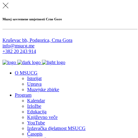
Muzej savremene umjetnosti Crne Gore
Kruševac bb, Podgorica, Crna Gora
info@msucg.me
+382 20 243 914
O MSUCG
Istorijat
Uprava
Muzejske zbirke
Program
Kalendar
Izložbe
Edukacija
Književno veče
YouTube
Izdavačka djelatnost MSUCG
Časopis