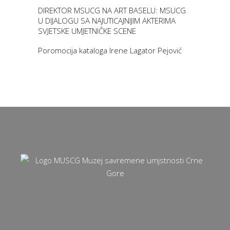
DIREKTOR MSUCG NA ART BASELU: MSUCG
U DIJALOGU SA NAJUTICAJNIJIM AKTERIMA
SVJETSKE UMJETNIČKE SCENE
Poromocija kataloga Irene Lagator Pejović