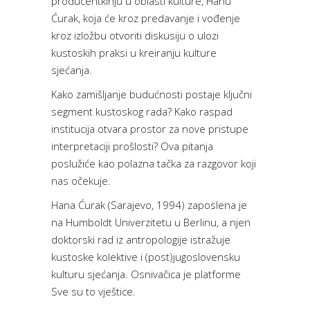
producentkinju u oblasti kulture, Hanu
Ćurak, koja će kroz predavanje i vođenje
kroz izložbu otvoriti diskusiju o ulozi
kustoskih praksi u kreiranju kulture
sjećanja.
Kako zamišljanje budućnosti postaje ključni
segment kustoskog rada? Kako raspad
institucija otvara prostor za nove pristupe
interpretaciji prošlosti? Ova pitanja
poslužiće kao polazna tačka za razgovor koji
nas očekuje.
Hana Ćurak (Sarajevo, 1994) zaposlena je
na Humboldt Univerzitetu u Berlinu, a njen
doktorski rad iz antropologije istražuje
kustoske kolektive i (post)jugoslovensku
kulturu sjećanja. Osnivačica je platforme
Sve su to vještice.