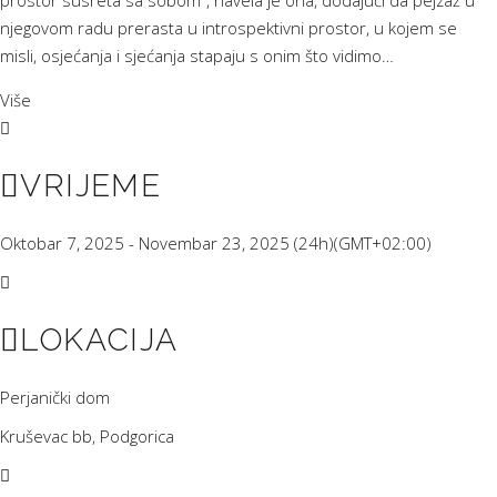
prostor susreta sa sobom“, navela je ona, dodajući da pejzaž u
njegovom radu prerasta u introspektivni prostor, u kojem se
misli, osjećanja i sjećanja stapaju s onim što vidimo…
Više
VRIJEME
Oktobar 7, 2025 - Novembar 23, 2025 (24h)
(GMT+02:00)
LOKACIJA
Perjanički dom
Kruševac bb, Podgorica