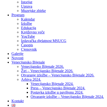
Istorijat
Uprava
Muzejske zbirke
Program
Kalendar
Izložbe
Edukacija
Književno veče
YouTube
Izdavačka djelatnost MSUCG
Časopis
Cjenovnik
Galerije
Novosti
Venecijansko Bijenale
Venecijansko Bijenale 2026.
Žiri – Venecijansko Bijenale 2026.
Otvaranje izložbe – Venecijansko Bijenale 2026.
Arhiva 2024.
Venecijansko Bijenale 2024.
Press – Venecijansko Bijenale 2024.
Postavka izložbe u paviljonu 2024.
Otvaranje izložbe – Venecijansko Bijenale 2024.
Kontakt