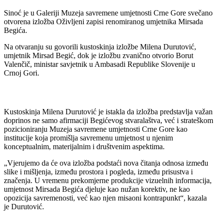
Sinoć je u Galeriji Muzeja savremene umjetnosti Crne Gore svečano
otvorena izložba Oživljeni zapisi renomiranog umjetnika Mirsada
Begića.
Na otvaranju su govorili kustoskinja izložbe Milena Durutović,
umjetnik Mirsad Begić, dok je izložbu zvanično otvorio Borut
Valenčič, ministar savjetnik u Ambasadi Republike Slovenije u
Crnoj Gori.
Kustoskinja Milena Durutović je istakla da izložba predstavlja važan
doprinos ne samo afirmaciji Begićevog stvaralaštva, već i strateškom
pozicioniranju Muzeja savremene umjetnosti Crne Gore kao
institucije koja promišlja savremenu umjetnost u njenim
konceptualnim, materijalnim i društvenim aspektima.
„Vjerujemo da će ova izložba podstaći nova čitanja odnosa između
slike i mišljenja, između prostora i pogleda, između prisustva i
značenja. U vremenu prekomjerne produkcije vizuelnih informacija,
umjetnost Mirsada Begića djeluje kao nužan korektiv, ne kao
opozicija savremenosti, već kao njen misaoni kontrapunkt“, kazala
je Durutović.