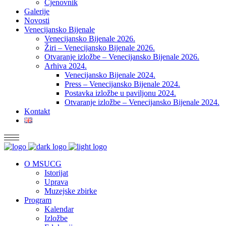
Cjenovnik
Galerije
Novosti
Venecijansko Bijenale
Venecijansko Bijenale 2026.
Žiri – Venecijansko Bijenale 2026.
Otvaranje izložbe – Venecijansko Bijenale 2026.
Arhiva 2024.
Venecijansko Bijenale 2024.
Press – Venecijansko Bijenale 2024.
Postavka izložbe u paviljonu 2024.
Otvaranje izložbe – Venecijansko Bijenale 2024.
Kontakt
O MSUCG
Istorijat
Uprava
Muzejske zbirke
Program
Kalendar
Izložbe