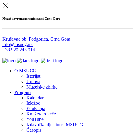
Muzej savremene umjetnosti Crne Gore
Kruševac bb, Podgorica, Crna Gora
info@msucg.me
+382 20 243 914
O MSUCG
Istorijat
Uprava
Muzejske zbirke
Program
Kalendar
Izložbe
Edukacija
Književno veče
YouTube
Izdavačka djelatnost MSUCG
Časopis