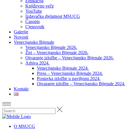
Edukacija
Književno veče
YouTube
Izdavačka djelatnost MSUCG
Časopis
Cjenovnik
Galerije
Novosti
Venecijansko Bijenale
Venecijansko Bijenale 2026.
Žiri – Venecijansko Bijenale 2026.
Otvaranje izložbe – Venecijansko Bijenale 2026.
Arhiva 2024.
Venecijansko Bijenale 2024.
Press – Venecijansko Bijenale 2024.
Postavka izložbe u paviljonu 2024.
Otvaranje izložbe – Venecijansko Bijenale 2024.
Kontakt
O MSUCG