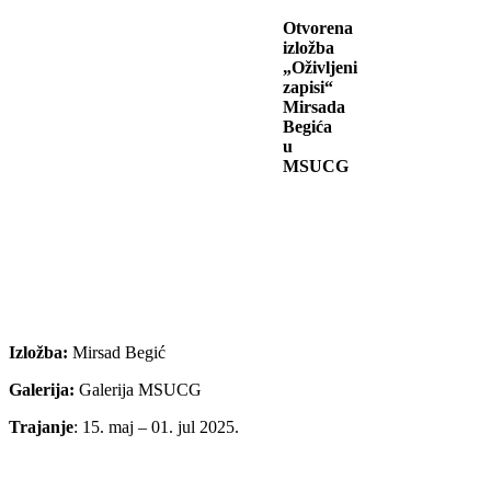
Otvorena
izložba
„Oživljeni
zapisi“
Mirsada
Begića
u
MSUCG
Izložba:
Mirsad Begić
Galerija:
Galerija MSUCG
Trajanje
: 15. maj – 01. jul 2025.