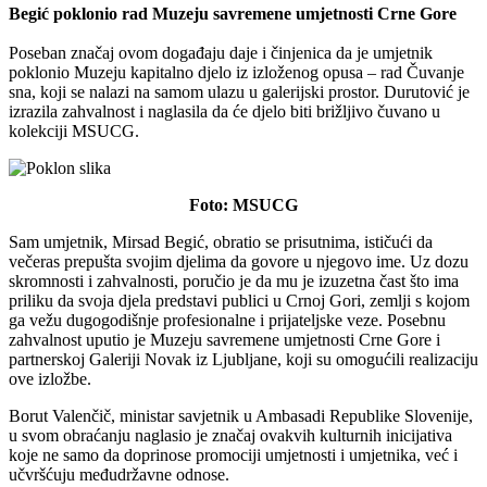
Begić poklonio rad Muzeju savremene umjetnosti Crne Gore
Poseban značaj ovom događaju daje i činjenica da je umjetnik
poklonio Muzeju kapitalno djelo iz izloženog opusa – rad Čuvanje
sna, koji se nalazi na samom ulazu u galerijski prostor. Durutović je
izrazila zahvalnost i naglasila da će djelo biti brižljivo čuvano u
kolekciji MSUCG.
Foto: MSUCG
Sam umjetnik, Mirsad Begić, obratio se prisutnima, ističući da
večeras prepušta svojim djelima da govore u njegovo ime. Uz dozu
skromnosti i zahvalnosti, poručio je da mu je izuzetna čast što ima
priliku da svoja djela predstavi publici u Crnoj Gori, zemlji s kojom
ga vežu dugogodišnje profesionalne i prijateljske veze. Posebnu
zahvalnost uputio je Muzeju savremene umjetnosti Crne Gore i
partnerskoj Galeriji Novak iz Ljubljane, koji su omogućili realizaciju
ove izložbe.
Borut Valenčič, ministar savjetnik u Ambasadi Republike Slovenije,
u svom obraćanju naglasio je značaj ovakvih kulturnih inicijativa
koje ne samo da doprinose promociji umjetnosti i umjetnika, već i
učvršćuju međudržavne odnose.